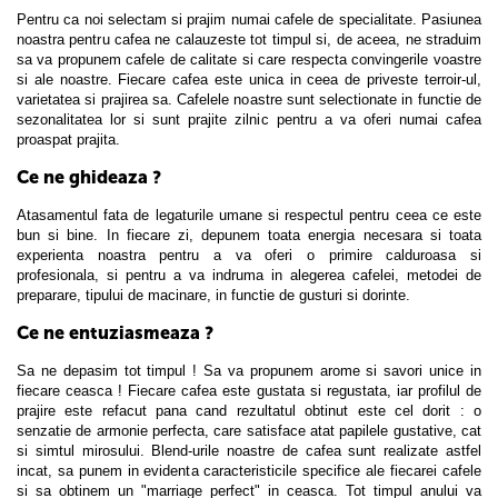
Pentru ca noi selectam si prajim numai cafele de specialitate. Pasiunea
noastra pentru cafea ne calauzeste tot timpul si, de aceea, ne straduim
sa va propunem cafele de calitate si care respecta convingerile voastre
si ale noastre. Fiecare cafea este unica in ceea de priveste terroir-ul,
varietatea si prajirea sa. Cafelele noastre sunt selectionate in functie de
sezonalitatea lor si sunt prajite zilnic pentru a va oferi numai cafea
proaspat prajita.
Ce ne ghideaza ?
Atasamentul fata de legaturile umane si respectul pentru ceea ce este
bun si bine. In fiecare zi, depunem toata energia necesara si toata
experienta noastra pentru a va oferi o primire calduroasa si
profesionala, si pentru a va indruma in alegerea cafelei, metodei de
preparare, tipului de macinare, in functie de gusturi si dorinte.
Ce ne entuziasmeaza ?
Sa ne depasim tot timpul ! Sa va propunem arome si savori unice in
fiecare ceasca ! Fiecare cafea este gustata si regustata, iar profilul de
prajire este refacut pana cand rezultatul obtinut este cel dorit : o
senzatie de armonie perfecta, care satisface atat papilele gustative, cat
si simtul mirosului. Blend-urile noastre de cafea sunt realizate astfel
incat, sa punem in evidenta caracteristicile specifice ale fiecarei cafele
si sa obtinem un "marriage perfect" in ceasca. Tot timpul anului va