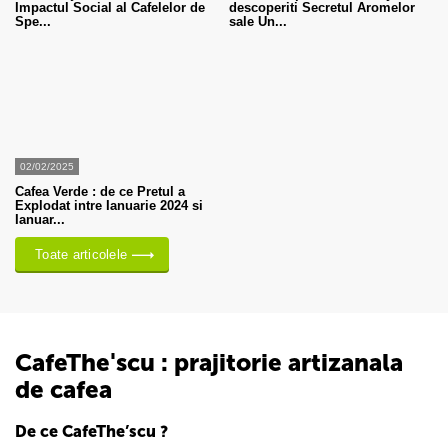
Impactul Social al Cafelelor de
descoperiti Secretul Aromelor
Spe...
sale Un...
02/02/2025
Cafea Verde : de ce Pretul a
Explodat intre Ianuarie 2024 si
Ianuar...
Toate articolele
CafeThe'scu : prajitorie artizanala
de cafea
De ce CafeThe’scu ?