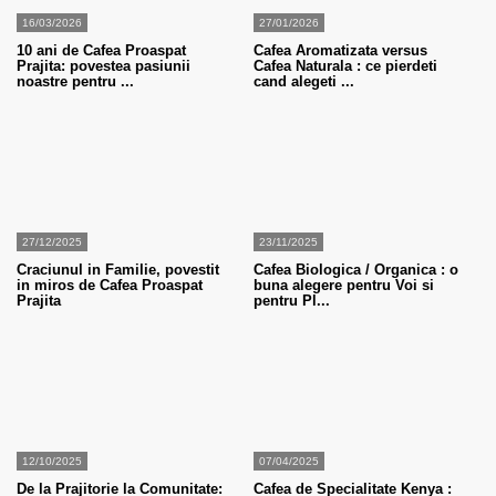
16/03/2026
27/01/2026
10 ani de Cafea Proaspat
Cafea Aromatizata versus
Prajita: povestea pasiunii
Cafea Naturala : ce pierdeti
noastre pentru ...
cand alegeti ...
27/12/2025
23/11/2025
Craciunul in Familie, povestit
Cafea Biologica / Organica : o
in miros de Cafea Proaspat
buna alegere pentru Voi si
Prajita
pentru Pl...
12/10/2025
07/04/2025
De la Prajitorie la Comunitate:
Cafea de Specialitate Kenya :