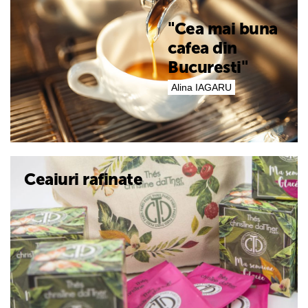
"Cea mai buna
cafea din
Bucuresti"
Alina IAGARU
chrisTine daTTner PARIS