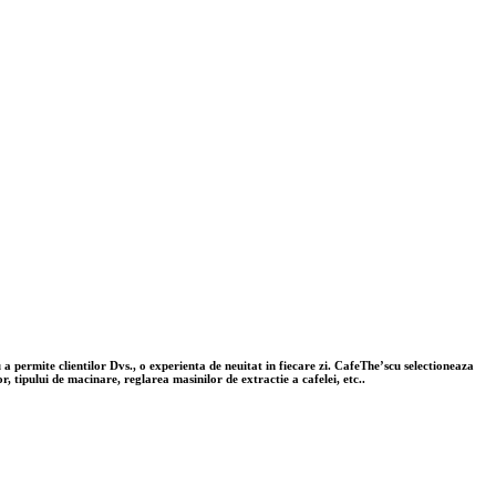
u a permite clientilor Dvs., o experienta de neuitat in fiecare zi. CafeThe’scu selectioneaza
 tipului de macinare, reglarea masinilor de extractie a cafelei, etc..