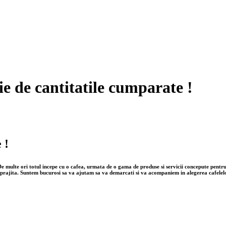
ie de cantitatile cumparate !
 !
.. De multe ori totul incepe cu o cafea, urmata de o gama de produse si servicii concepute pentr
prajita. Suntem bucurosi sa va ajutam sa va demarcati si va acompaniem in alegerea cafelelor,