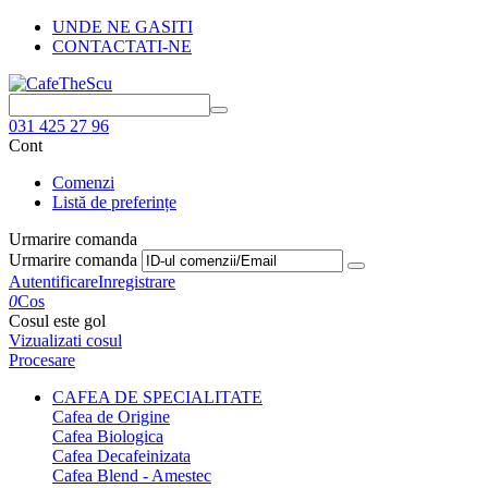
UNDE NE GASITI
CONTACTATI-NE
031 425 27 96
Cont
Comenzi
Listă de preferințe
Urmarire comanda
Urmarire comanda
Autentificare
Inregistrare
0
Cos
Cosul este gol
Vizualizati cosul
Procesare
CAFEA DE SPECIALITATE
Cafea de Origine
Cafea Biologica
Cafea Decafeinizata
Cafea Blend - Amestec