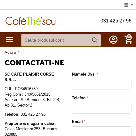
031 425 27 96
0
Acasa
/
CONTACTATI-NE
SC CAFE PLAISIR CORSE
Numele Dvs.
S.R.L.
CUI : RO34516759
Reg.Com : J40/5861/2015
Telefon
Adresa : Str.Brebu nr.3, Bl.T9B,
Ap.31, Sector 2
Telefon:
031 425 27 96
Email
Prajitorie & magazin cafea :
Calea Moșilor nr.253, București
020885