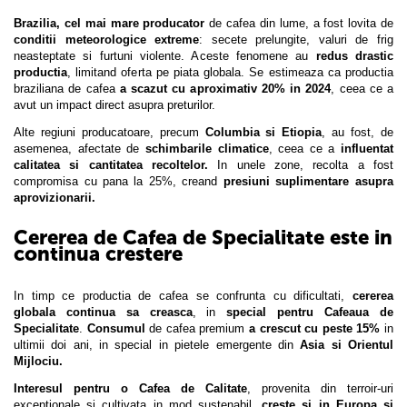
Brazilia, cel mai mare producator
de cafea din lume, a fost lovita de
conditii meteorologice extreme
: secete prelungite, valuri de frig
neasteptate si furtuni violente. Aceste fenomene au
redus drastic
productia
, limitand oferta pe piata globala. Se estimeaza ca productia
braziliana de cafea
a scazut cu aproximativ 20% in 2024
, ceea ce a
avut un impact direct asupra preturilor.
Alte regiuni producatoare, precum
Columbia si Etiopia
, au fost, de
asemenea, afectate de
schimbarile climatice
, ceea ce a
influentat
calitatea si cantitatea recoltelor.
In unele zone, recolta a fost
compromisa cu pana la 25%, creand
presiuni suplimentare asupra
aprovizionarii.
Cererea de Cafea de Specialitate este in
continua crestere
In timp ce productia de cafea se confrunta cu dificultati,
cererea
globala continua sa creasca
, in
special pentru Cafeaua de
Specialitate
.
Consumul
de cafea premium
a crescut cu peste 15%
in
ultimii doi ani, in special in pietele emergente din
Asia si Orientul
Mijlociu.
Interesul pentru o Cafea de Calitate
, provenita din terroir-uri
exceptionale si cultivata in mod sustenabil,
creste si in Europa si