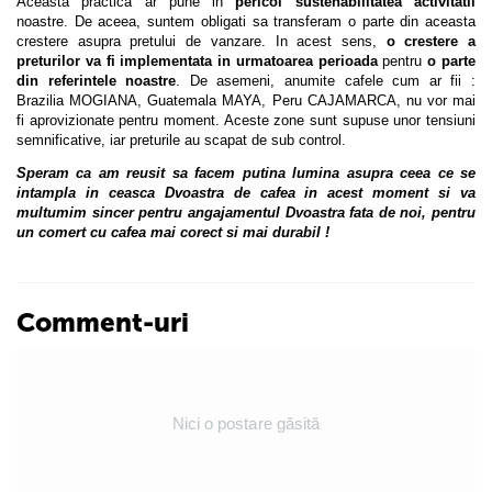
Aceasta practica ar pune in
pericol sustenabilitatea activitatii
noastre. De aceea, suntem obligati sa transferam o parte din aceasta
crestere asupra pretului de vanzare. In acest sens,
o crestere a
preturilor va fi implementata in urmatoarea perioada
pentru
o parte
din referintele noastre
. De asemeni, anumite cafele cum ar fii :
Brazilia MOGIANA, Guatemala MAYA, Peru CAJAMARCA, nu vor mai
fi aprovizionate pentru moment. Aceste zone sunt supuse unor tensiuni
semnificative, iar preturile au scapat de sub control.
Speram ca am reusit sa facem putina lumina asupra ceea ce se
intampla in ceasca Dvoastra de cafea in acest moment si va
multumim sincer pentru angajamentul Dvoastra fata de noi, pentru
un comert cu cafea mai corect si mai durabil !
Comment-uri
Nici o postare găsită