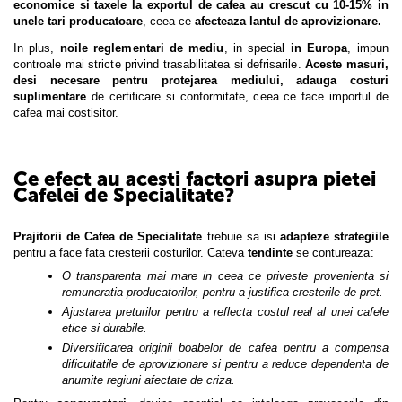
economice si taxele la exportul de cafea au crescut cu 10-15% in
unele tari producatoare
, ceea ce
afecteaza lantul de aprovizionare.
In plus,
noile reglementari de mediu
, in special
in Europa
, impun
controale mai stricte privind trasabilitatea si defrisarile.
Aceste masuri,
desi necesare pentru protejarea mediului, adauga costuri
suplimentare
de certificare si conformitate, ceea ce face importul de
cafea mai costisitor.
Ce efect au acesti factori asupra pietei
Cafelei de Specialitate?
Prajitorii de Cafea de Specialitate
trebuie sa isi
adapteze strategiile
pentru a face fata cresterii costurilor. Cateva
tendinte
se contureaza:
O transparenta mai mare in ceea ce priveste provenienta si
remuneratia producatorilor, pentru a justifica cresterile de pret.
Ajustarea preturilor pentru a reflecta costul real al unei cafele
etice si durabile.
Diversificarea originii boabelor de cafea pentru a compensa
dificultatile de aprovizionare si pentru a reduce dependenta de
anumite regiuni afectate de criza.