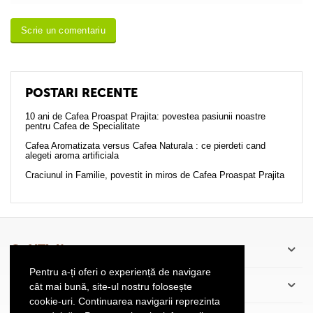
Scrie un comentariu
POSTARI RECENTE
10 ani de Cafea Proaspat Prajita: povestea pasiunii noastre
pentru Cafea de Specialitate
Cafea Aromatizata versus Cafea Naturala : ce pierdeti cand
alegeti aroma artificiala
Craciunul in Familie, povestit in miros de Cafea Proaspat Prajita
CaféThé’scu
Pentru a-ți oferi o experiență de navigare
Informatii Client
cât mai bună, site-ul nostru folosește
cookie-uri. Continuarea navigarii reprezinta