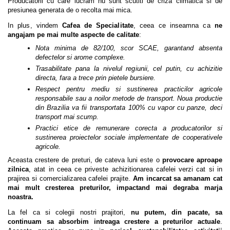
Producatorii cu care lucram nu sunt scutiti de criza climatica si de
presiunea generata de o recolta mai mica.
In plus, vindem
Cafea de Specialitate
, ceea ce inseamna ca
ne
angajam pe mai multe aspecte de calitate
:
Nota minima de 82/100, scor SCAE, garantand absenta
defectelor si arome complexe.
Trasabilitate pana la nivelul regiunii, cel putin, cu achizitie
directa, fara a trece prin pietele bursiere.
Respect pentru mediu si sustinerea practicilor agricole
responsabile sau a noilor metode de transport. Noua productie
din Brazilia va fii transportata 100% cu vapor cu panze, deci
transport mai scump.
Practici etice de remunerare corecta a producatorilor si
sustinerea proiectelor sociale implementate de cooperativele
agricole.
Aceasta crestere de preturi, de cateva luni este o
provocare aproape
zilnica
, atat in ceea ce priveste achizitionarea cafelei verzi cat si in
prajirea si comercializarea cafelei prajite.
Am incarcat sa amanam cat
mai mult cresterea preturilor, impactand mai degraba marja
noastra.
La fel ca si colegii nostri prajitori,
nu putem, din pacate, sa
continuam sa absorbim intreaga crestere a preturilor actuale
.