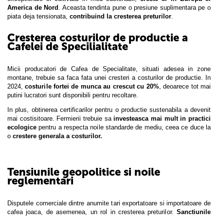
America de Nord
. Aceasta tendinta pune o presiune suplimentara pe o
piata deja tensionata,
contribuind la cresterea preturilor
.
Cresterea costurilor de productie a
Cafelei de Specilialitate
Micii producatori de Cafea de Specialitate, situati adesea in zone
montane, trebuie sa faca fata unei cresteri a costurilor de productie. In
2024,
costurile fortei de munca au crescut cu 20%
, deoarece tot mai
putini lucratori sunt disponibili pentru recoltare.
In plus, obtinerea certificarilor pentru o productie sustenabila a devenit
mai costisitoare. Fermierii trebuie sa
investeasca mai mult in practici
ecologice
pentru a respecta noile standarde de mediu, ceea ce duce la
o
crestere generala a costurilor.
Tensiunile geopolitice si noile
reglementari
Disputele comerciale dintre anumite tari exportatoare si importatoare de
cafea joaca, de asemenea, un rol in cresterea preturilor.
Sanctiunile