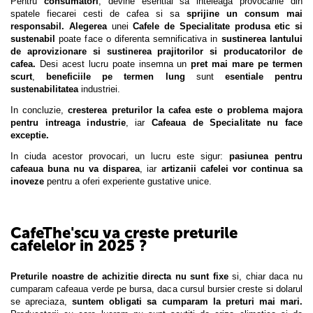
Pentru
consumatori
, devine esential sa inteleaga provocarile din
spatele fiecarei cesti de cafea si sa
sprijine un consum mai
responsabil.
Alegerea
unei
Cafele de Specialitate produsa etic si
sustenabil
poate face o diferenta semnificativa in
sustinerea lantului
de aprovizionare si sustinerea prajitorilor si producatorilor de
cafea.
Desi acest lucru poate insemna un
pret mai mare pe termen
scurt
,
beneficiile pe termen lung
sunt
esentiale pentru
sustenabilitatea
industriei.
In concluzie,
cresterea preturilor la cafea este o problema majora
pentru intreaga industrie
, iar
Cafeaua de Specialitate nu face
exceptie.
In ciuda acestor provocari, un lucru este sigur:
pasiunea pentru
cafeaua buna nu va disparea
, iar
artizanii cafelei vor continua sa
inoveze
pentru a oferi experiente gustative unice.
CafeThe'scu va creste preturile
cafelelor in 2025 ?
Preturile noastre de achizitie directa nu sunt fixe
si, chiar daca nu
cumparam cafeaua verde pe bursa, daca cursul bursier creste si dolarul
se apreciaza,
suntem obligati sa cumparam la preturi mai mari.