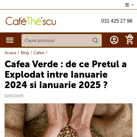
031 425 27 96
0
Acasa
/
Blog
/
Cafea
/
Cafea Verde : de ce Pretul a
Explodat intre Ianuarie
2024 si Ianuarie 2025 ?
02/02/2025