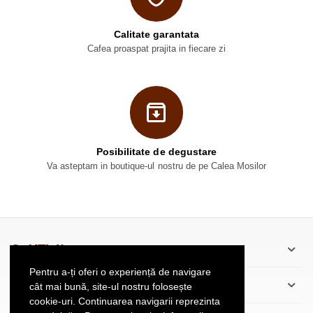
Calitate garantata
Cafea proaspat prajita in fiecare zi
Posibilitate de degustare
Va asteptam in boutique-ul nostru de pe Calea Mosilor
CaféThé’scu
Pentru a-ți oferi o experiență de navigare
Informatii Client
cât mai bună, site-ul nostru folosește
cookie-uri. Continuarea navigarii reprezinta