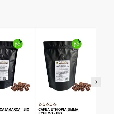
CAJAMARCA - BIO
CAFEA ETHIOPIA JIMMA
CAFEA B
ECHEMO - BIO