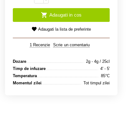
−
Adaugati in cos
Adaugati la lista de preferinte
1 Recenzie
Scrie un comentariu
Dozare
2g - 4g / 25cl
Timp de infuzare
4' - 5'
Temperatura
85°C
Momentul zilei
Tot timpul zilei