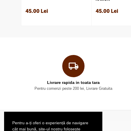
45.00
Lei
45.00
Lei
Livrare rapida in toata tara
Pentru comenzi peste 200 lei, Livrare Gratuita
Pentru a-ți oferi o experiență de navigare
CaféThé’scu
cât mai bună, site-ul nostru folosește