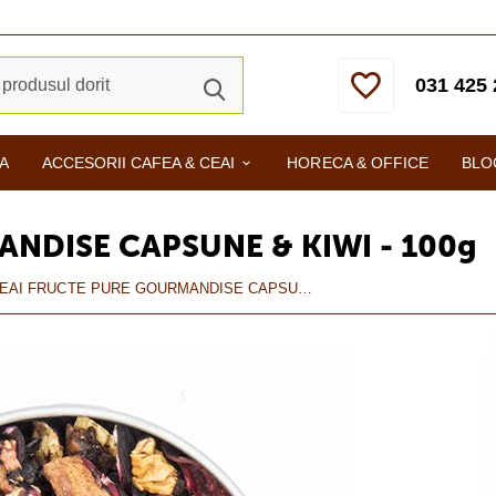
031 425 
A
ACCESORII CAFEA & CEAI
HORECA & OFFICE
BLO
NDISE CAPSUNE & KIWI - 100g
CEAI FRUCTE PURE GOURMANDISE CAPSUNE & KIWI - 100g