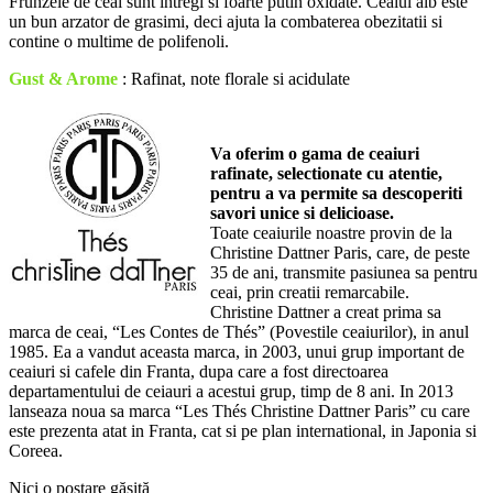
Frunzele de ceai sunt intregi si foarte putin oxidate. Ceaiul alb este
un bun arzator de grasimi, deci ajuta la combaterea obezitatii si
contine o multime de polifenoli.
Gust & Arome
: Rafinat, note florale si acidulate
Va oferim o gama de ceaiuri
rafinate, selectionate cu atentie,
pentru a va permite sa descoperiti
savori unice si delicioase.
Toate ceaiurile noastre provin de la
Christine Dattner Paris, care, de peste
35 de ani, transmite pasiunea sa pentru
ceai, prin creatii remarcabile.
Christine Dattner a creat prima sa
marca de ceai, “Les Contes de Thés” (Povestile ceaiurilor), in anul
1985. Ea a vandut aceasta marca, in 2003, unui grup important de
ceaiuri si cafele din Franta, dupa care a fost directoarea
departamentului de ceiauri a acestui grup, timp de 8 ani. In 2013
lanseaza noua sa marca “Les Thés Christine Dattner Paris” cu care
este prezenta atat in Franta, cat si pe plan international, in Japonia si
Coreea.
Nici o postare găsită