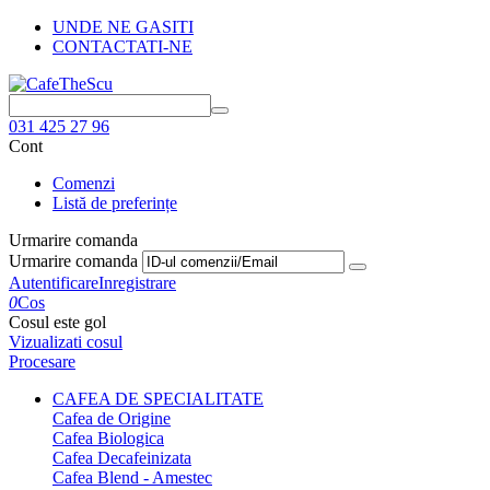
UNDE NE GASITI
CONTACTATI-NE
031 425 27 96
Cont
Comenzi
Listă de preferințe
Urmarire comanda
Urmarire comanda
Autentificare
Inregistrare
0
Cos
Cosul este gol
Vizualizati cosul
Procesare
CAFEA DE SPECIALITATE
Cafea de Origine
Cafea Biologica
Cafea Decafeinizata
Cafea Blend - Amestec