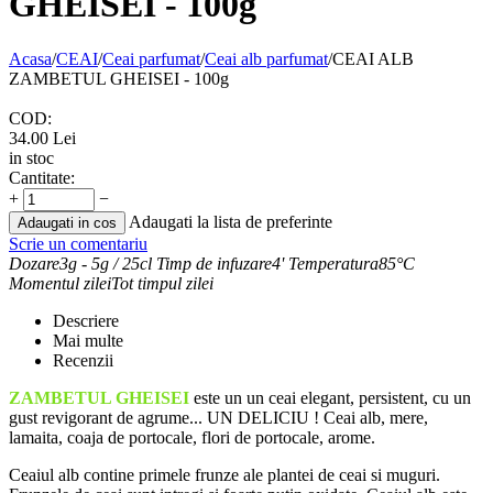
GHEISEI - 100g
Acasa
/
CEAI
/
Ceai parfumat
/
Ceai alb parfumat
/
CEAI ALB
ZAMBETUL GHEISEI - 100g
COD:
34.00
Lei
in stoc
Cantitate:
+
−
Adaugati la lista de preferinte
Adaugati in cos
Scrie un comentariu
Dozare
3g - 5g / 25cl
Timp de infuzare
4'
Temperatura
85°C
Momentul zilei
Tot timpul zilei
Descriere
Mai multe
Recenzii
ZAMBETUL GHEISEI
este un un ceai elegant, persistent, cu un
gust revigorant de agrume... UN DELICIU ! Ceai alb, mere,
lamaita, coaja de portocale, flori de portocale, arome.
Ceaiul alb contine primele frunze ale plantei de ceai si muguri.