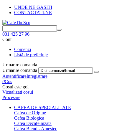
UNDE NE GASITI
CONTACTATI-NE
031 425 27 96
Cont
Comenzi
Listă de preferințe
Urmarire comanda
Urmarire comanda
Autentificare
Inregistrare
0
Cos
Cosul este gol
Vizualizati cosul
Procesare
CAFEA DE SPECIALITATE
Cafea de Origine
Cafea Biologica
Cafea Decafeinizata
Cafea Blend - Amestec