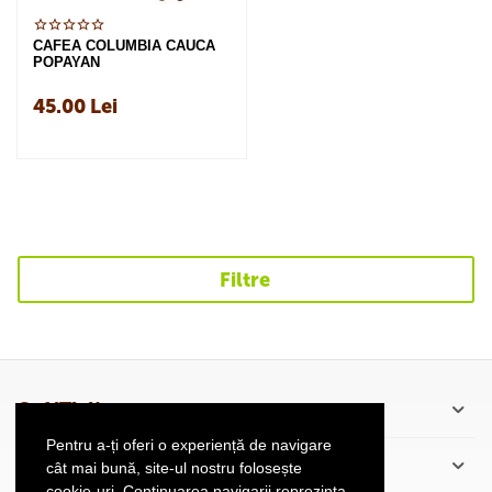
CAFEA COLUMBIA CAUCA
POPAYAN
45.00
Lei
Filtre
CaféThé’scu
Pentru a-ți oferi o experiență de navigare
Informatii Client
cât mai bună, site-ul nostru folosește
cookie-uri. Continuarea navigarii reprezinta