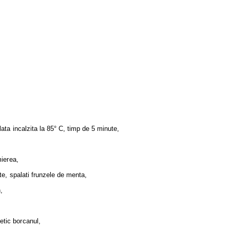
lata incalzita la 85° C, timp de 5 minute,
mierea,
ete, spalati frunzele de menta,
,
etic borcanul,