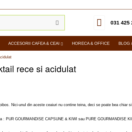
031 425 
ACCESORII CAFEA & CEAI
HORECA & OFFICE
BLOG 
cidulat
ail rece si acidulat
bos. Nici-unul din aceste ceaiuri nu contine teina, deci se poate bea chiar si s
a :
PUR GOURMANDISE CAPSUNE & KIWI
sau
PURE GOURMANDISE KI