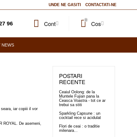
UNDE NE GASITI
CONTACTATI-NE
0
Cont
Cos
27 96
/ NEWS
POSTARI
RECENTE
Ceaiul Oolong: de la
Muntele Fujian pana la
Ceasca Voastra - tot ce ar
trebui sa stiti
eara, iar copiii il vor
Sparkling Capsune : un
cocktail rece si acidulat
R ROYAL
. De asemeni,
Flori de ceai : o traditie
milenara...