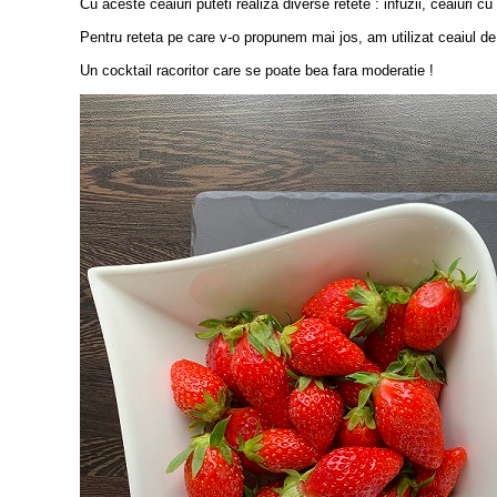
Cu aceste ceaiuri puteti realiza diverse retete : infuzii, ceaiuri c
Pentru reteta pe care v-o propunem mai jos, am utilizat ceai
Un cocktail racoritor care se poate bea fara moderatie !