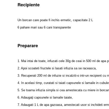
Recipiente
Un borcan care poate fi inchis ermetic, capacitate 2 L
6 pahare mari sau 6 cani transparente
Preparare
1. Mai intai de toate, infuzati cele 30g de ceai in 500 ml de apa p
2. Apoi scoateti fructele si lasati infuzia sa se raceasca,
3. Recuperati 200 ml de infuzie si incalziti-o intr-un recipient cu 
4. In acelasi timp, curatati si taiati capsunele si lamaile in cubul
5. Se toarna infuzia simpla si cea amestecata cu miere in borcan
6. Adaugaţi capsunele si lamaile taiate,
7. Adaugati 1 L de apa gazoasa, amestecati usor si inchideti erm