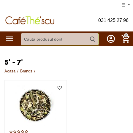
031 425 27 96
0
5' - 7'
Acasa
/
Brands
/