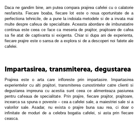
Daca ne gandim bine, am putea compara prajirea cafelei cu o calatorie
nesfarsita. Fiecare boaba, fiecare lot este o noua oportunitate de a
perfectiona tehnicile, de a pune la indoiala metodele si de a invata mai
multe despre cafeua de specialitate. Aceasta abordare de imbunatatire
continua este ceea ce face ca meseria de prajitor, prajitoare de cafea
sa fie atat de captivanta si exigenta. Chiar si dupa ani de experienta,
fiecare prajire este o sansa de a explora si de a descoperi noi fatete ale
cafelei.
Impartasirea, transmiterea, degustarea
Prajirea este o arta care infloreste prin impartasire. Impartasirea
experientelor cu alti prajitori, transmiterea cunostintelor catre clienti si
degustarea impreuna cu acestia sunt ceea ce alimenteaza pasiunea
pentru cafeaua de specialitate. Prin prajire, fiecare prajitor, prajitoare,
incearca sa spuna o poveste – cea a cafelei sale, a maiestriei sale si a
valorilor sale. Asadar, nu exista o prajire buna sau rea, ci doar o
infinitate de moduri de a celebra bogatia cafelei, si asta prin fiecare
ceasca.