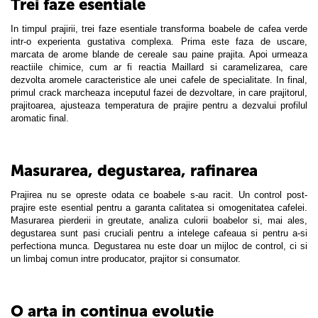
Trei faze esentiale
In timpul prajirii, trei faze esentiale transforma boabele de cafea verde
intr-o experienta gustativa complexa. Prima este faza de uscare,
marcata de arome blande de cereale sau paine prajita. Apoi urmeaza
reactiile chimice, cum ar fi reactia Maillard si caramelizarea, care
dezvolta aromele caracteristice ale unei cafele de specialitate. In final,
primul crack marcheaza inceputul fazei de dezvoltare, in care prajitorul,
prajitoarea, ajusteaza temperatura de prajire pentru a dezvalui profilul
aromatic final.
Masurarea, degustarea, rafinarea
Prajirea nu se opreste odata ce boabele s-au racit. Un control post-
prajire este esential pentru a garanta calitatea si omogenitatea cafelei.
Masurarea pierderii in greutate, analiza culorii boabelor si, mai ales,
degustarea sunt pasi cruciali pentru a intelege cafeaua si pentru a-si
perfectiona munca. Degustarea nu este doar un mijloc de control, ci si
un limbaj comun intre producator, prajitor si consumator.
O arta in continua evolutie