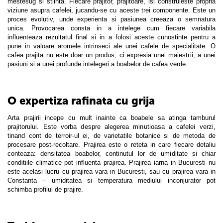
mestesug si stiinta. Fiecare prajitor, prajitoare, isi construieste propria
viziune asupra cafelei, jucandu-se cu aceste trei componente. Este un
proces evolutiv, unde experienta si pasiunea creeaza o semnatura
unica. Provocarea consta in a intelege cum fiecare variabila
influenteaza rezultatul final si in a folosi aceste cunostinte pentru a
pune in valoare aromele intrinseci ale unei cafele de specialitate. O
cafea prajita nu este doar un produs, ci expresia unei maiestrii, a unei
pasiuni si a unei profunde intelegeri a boabelor de cafea verde.
O expertiza rafinata cu grija
Arta prajirii incepe cu mult inainte ca boabele sa atinga tamburul
prajitorului. Este vorba despre alegerea minutioasa a cafelei verzi,
tinand cont de terroir-ul ei, de varietatile botanice si de metoda de
procesare post-recoltare. Prajirea este o reteta in care fiecare detaliu
conteaza: densitatea boabelor, continutul lor de umiditate si chiar
conditiile climatice pot influenta prajirea. Prajirea iarna in Bucuresti nu
este acelasi lucru cu prajirea vara in Bucuresti, sau cu prajirea vara in
Constanta – umiditatea si temperatura mediului inconjurator pot
schimba profilul de prajire.