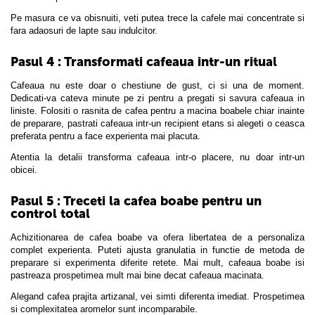
Pe masura ce va obisnuiti, veti putea trece la cafele mai concentrate si
fara adaosuri de lapte sau indulcitor.
Pasul 4 : Transformati cafeaua intr-un ritual
Cafeaua nu este doar o chestiune de gust, ci si una de moment.
Dedicati-va cateva minute pe zi pentru a pregati si savura cafeaua in
liniste. Folositi o rasnita de cafea pentru a macina boabele chiar inainte
de preparare, pastrati cafeaua intr-un recipient etans si alegeti o ceasca
preferata pentru a face experienta mai placuta.
Atentia la detalii transforma cafeaua intr-o placere, nu doar intr-un
obicei.
Pasul 5 : Treceti la cafea boabe pentru un
control total
Achizitionarea de cafea boabe va ofera libertatea de a personaliza
complet experienta. Puteti ajusta granulatia in functie de metoda de
preparare si experimenta diferite retete. Mai mult, cafeaua boabe isi
pastreaza prospetimea mult mai bine decat cafeaua macinata.
Alegand cafea prajita artizanal, vei simti diferenta imediat. Prospetimea
si complexitatea aromelor sunt incomparabile.