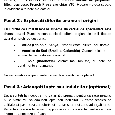
filtru, espresso, French Press sau chiar V60
. Fiecare metoda scoate
in evidenta alte note ale cafelei.
Pasul 2 : Explorati diferite arome si origini
Unul dintre cele mai frumoase aspecte ale
cafelei de specialitate
este
diversitatea ei. Puteti incerca cafele din diferite regiuni ale lumii, fiecare
avand un profil de gust unic:
Africa (Ethiopia, Kenya
): Note fructate, citrice, sau florale.
America de Sud (Brazilia, Columbia)
: Gusturi dulci, cu
arome de ciocolata sau caramel.
Asia (Indonezia)
: Arome mai robuste, cu note de
condimente si pamantii.
Nu va temeti sa experimentati si sa descoperiti ce va place !
Pasul 3 : Adaugati lapte sau indulcitor (optional)
Daca sunteti la inceput si nu va simtiti pregatiti pentru cafeaua neagra,
nu e nimic rau sa adaugati lapte sau indulcitor. O cafea arabica de
calitate isi pastreaza caracteristicile chiar si atunci cand adaugati lapte.
Variantele precum latte sau cappuccino sunt excelente pentru cei care
invata sa aprecieze cafeaua.