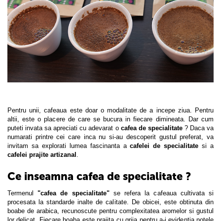
Pentru unii, cafeaua este doar o modalitate de a incepe ziua. Pentru
altii, este o placere de care se bucura in fiecare dimineata. Dar cum
puteti invata sa apreciati cu adevarat o
cafea de specialitate
? Daca va
numarati printre cei care inca nu si-au descoperit gustul preferat, va
invitam sa explorati lumea fascinanta a
cafelei de specialitate
si a
cafelei prajite artizanal
.
Ce inseamna cafea de specialitate ?
Termenul
"cafea de specialitate"
se refera la cafeaua cultivata si
procesata la standarde inalte de calitate. De obicei, este obtinuta din
boabe de arabica, recunoscute pentru complexitatea aromelor si gustul
lor delicat. Fiecare boaba este prajita cu grija pentru a-i evidentia notele