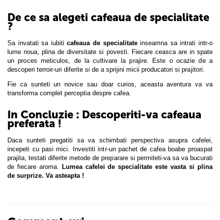
De ce sa alegeti cafeaua de specialitate
?
Sa invatati sa iubiti
cafeaua de specialitate
inseamna sa intrati intr-o
lume noua, plina de diversitate si povesti. Fiecare ceasca are in spate
un proces meticulos, de la cultivare la prajire. Este o ocazie de a
descoperi terroir-uri diferite si de a sprijini micii producatori si prajitori.
Fie ca sunteti un novice sau doar curios, aceasta aventura va va
transforma complet perceptia despre cafea.
In Concluzie : Descoperiti-va cafeaua
preferata !
Daca sunteti pregatiti sa va schimbati perspectiva asupra cafelei,
incepeti cu pasi mici. Investiti intr-un pachet de cafea boabe proaspat
prajita, testati diferite metode de preparare si permiteti-va sa va bucurati
de fiecare aroma.
Lumea cafelei de specialitate este vasta si plina
de surprize. Va asteapta !