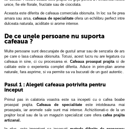
unice, fie ele florale, fructate sau de ciocolata.
Aceasta este diferita de cafeaua comerciala obisnuita. In loc sa fie prea
amara sau arsa,
cafeaua de specialitate
ofera un echilibru perfect intre
dulceata naturala, aciditate si arome intense.
De ce unele persoane nu suporta
cafeaua ?
Multe persoane sunt descurajate de gustul amar sau de senzatia de ars
pe care o lasa cafeaua obisnuita. Totusi, acest lucru nu are legatura cu
cafeaua in sine, ci cu procesarea ei.
Cafeaua proaspat prajita
si de
calitate este o experienta complet diferita. Aduce in prim-plan arome
naturale, fara asprime, si va permite sa va bucurati de un gust autentic.
Pasul 1 : Alegeti cafeaua potrivita pentru
inceput
Primul pas in calatoria voastra este sa incepeti cu o cafea boabe
proaspat prajita.
Cafeaua de specialitate
este intotdeauna mai
proaspata, iar aromele sale sunt mai intense. Achizitionati-o de la un
prajitor local sau de la un magazin specializat care ofera
cafea prajita
artizanal.
In plus, este important sa incercati
metode diferite de preparare: