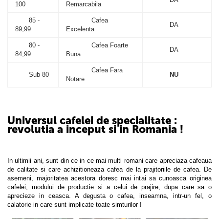
100
Remarcabila
85 -
Cafea
DA
89,99
Excelenta
80 -
Cafea Foarte
DA
84,99
Buna
Cafea Fara
Sub 80
NU
Notare
Universul cafelei de specialitate :
revolutia a inceput si in Romania !
In ultimii ani, sunt din ce in ce mai multi romani care apreciaza cafeaua
de calitate si care achizitioneaza cafea de la prajitoriile de cafea. De
asemeni, majoritatea acestora doresc mai intai sa cunoasca originea
cafelei, modului de productie si a celui de prajire, dupa care sa o
aprecieze in ceasca. A degusta o cafea, inseamna, intr-un fel, o
calatorie in care sunt implicate toate simturilor !