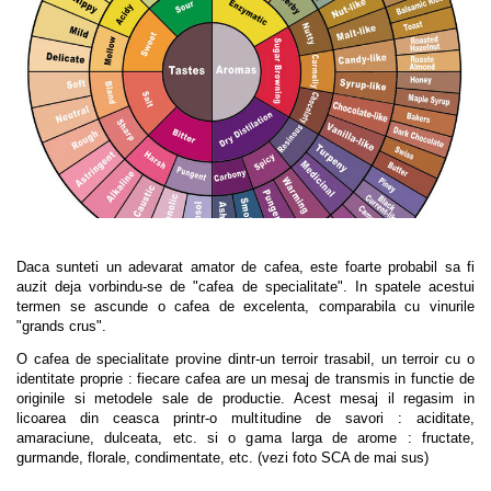
Daca sunteti un adevarat amator de cafea, este foarte probabil sa fi
auzit deja vorbindu-se de "cafea de specialitate". In spatele acestui
termen se ascunde o cafea de excelenta, comparabila cu vinurile
"grands crus".
O cafea de specialitate provine dintr-un terroir trasabil, un terroir cu o
identitate proprie : fiecare cafea are un mesaj de transmis in functie de
originile si metodele sale de productie. Acest mesaj il regasim in
licoarea din ceasca printr-o multitudine de savori : aciditate,
amaraciune, dulceata, etc. si o gama larga de arome : fructate,
gurmande, florale, condimentate, etc. (vezi foto SCA de mai sus)