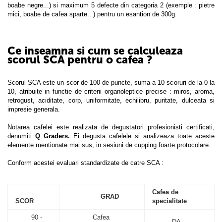
boabe negre...) si maximum 5 defecte din categoria 2 (exemple : pietre
mici, boabe de cafea sparte...) pentru un esantion de 300g.
Ce inseamna si cum se calculeaza
scorul SCA pentru o cafea ?
Scorul SCA este un scor de 100 de puncte, suma a 10 scoruri de la 0 la
10, atribuite in functie de criterii organoleptice precise : miros, aroma,
retrogust, aciditate, corp, uniformitate, echilibru, puritate, dulceata si
impresie generala.
Notarea cafelei este realizata de degustatori profesionisti certificati,
denumiti
Q Graders.
Ei degusta cafelele si analizeaza toate aceste
elemente mentionate mai sus, in sesiuni de cupping foarte protocolare.
Conform acestei evaluari standardizate de catre SCA :
Cafea de
GRAD
SCOR
specialitate
90 -
Cafea
DA