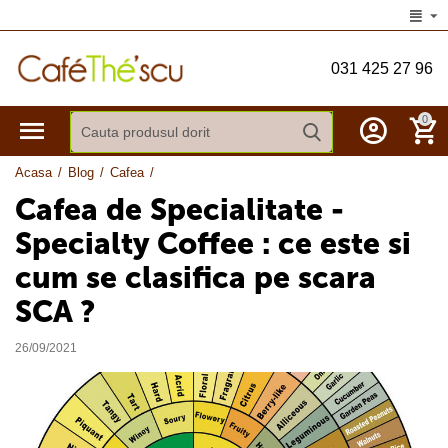
031 425 27 96
0
Acasa
/
Blog
/
Cafea
/
Cafea de Specialitate -
Specialty Coffee : ce este si
cum se clasifica pe scara
SCA ?
26/09/2021