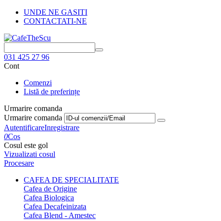
UNDE NE GASITI
CONTACTATI-NE
031 425 27 96
Cont
Comenzi
Listă de preferințe
Urmarire comanda
Urmarire comanda
Autentificare
Inregistrare
0
Cos
Cosul este gol
Vizualizati cosul
Procesare
CAFEA DE SPECIALITATE
Cafea de Origine
Cafea Biologica
Cafea Decafeinizata
Cafea Blend - Amestec