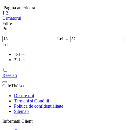
Pagina anterioara
1
2
Urmatorul
Filtre
Pret
Lei
–
Lei
18
Lei
32
Lei
Resetati
CaféThé’scu
Despre noi
Termeni si Conditii
Politica de confidentialitate
Sitemap
Informatii Client